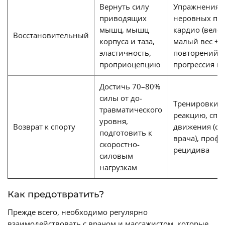
Вернуть силу
Упражнения 
приводящих
неровных пов
мышц, мышц
кардио (вело,
Восстановительный
корпуса и таза,
малый вес + 
эластичность,
повторений 
проприоцепцию
прогрессия ве
Достичь 70–80%
силы от до-
Тренировки н
травматического
реакцию, спо
уровня,
Возврат к спорту
движения (с 
подготовить к
врача), проф
скоростно-
рецидива
силовым
нагрузкам
Как предотвратить?
Прежде всего, необходимо регулярно
взаимодействовать с врачом и массажистом, которые