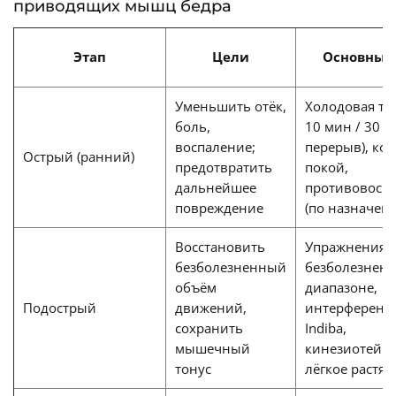
приводящих мышц бедра
Этап
Цели
Основные
Уменьшить отёк,
Холодовая те
боль,
10 мин / 30 
воспаление;
перерыв), ком
Острый (ранний)
предотвратить
покой,
дальнейшее
противовосп
повреждение
(по назначен
Восстановить
Упражнения 
безболезненный
безболезнен
объём
диапазоне,
Подострый
движений,
интерференцт
сохранить
Indiba,
мышечный
кинезиотейп
тонус
лёгкое растя