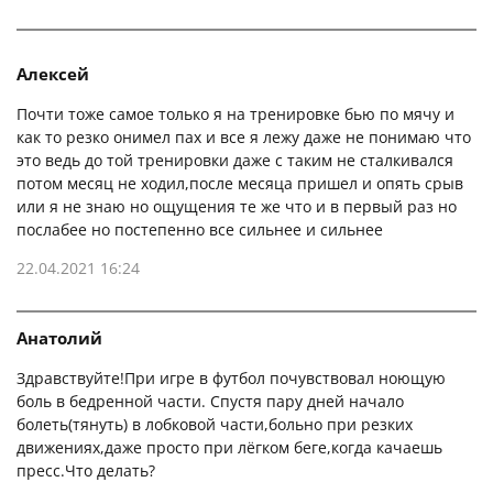
Алексей
Почти тоже самое только я на тренировке бью по мячу и
как то резко онимел пах и все я лежу даже не понимаю что
это ведь до той тренировки даже с таким не сталкивался
потом месяц не ходил,после месяца пришел и опять срыв
или я не знаю но ощущения те же что и в первый раз но
послабее но постепенно все сильнее и сильнее
22.04.2021 16:24
Анатолий
Здравствуйте!При игре в футбол почувствовал ноющую
боль в бедренной части. Спустя пару дней начало
болеть(тянуть) в лобковой части,больно при резких
движениях,даже просто при лёгком беге,когда качаешь
пресс.Что делать?