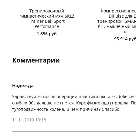
Тренировочный
Компрессионное
гимнастический мяч SKLZ
DiPulse для 
Trainer Ball Sport
тренировок, SMA
Perfomance
KIT, мышечный м
р.L
1 856 руб
95 914 ру
Комментарии
Надежда
Здравствуйте, после операции пластики пкс и зкс (обе св
сгибаю 90', дальше не гнется. Курс физио (ддт) прошла. 
тугоподвижность колена. В чем причина? Спасибо.
11.11.2019 13:18