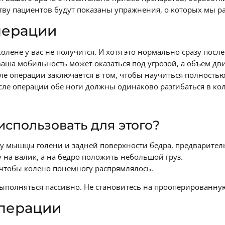
у пациентов будут показаны упражнения, о которых мы р
перации
колене у вас не получится. И хотя это нормально сразу пос
 ваша мобильность может оказаться под угрозой, а объем д
ле операции заключается в том, чтобы научиться полностью 
сле операции обе ноги должны одинаково разгибаться в кол
спользовать для этого?
жку мышцы голени и задней поверхности бедра, предварител
 на валик, а на бедро положить небольшой груз.
, чтобы колено понемногу распрямлялось.
ыполняться пассивно. Не становитесь на прооперированную
операции