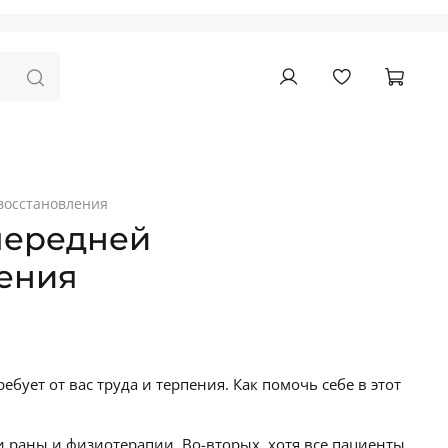
восстановления
передней
ления
бует от вас труда и терпения. Как помочь себе в этот
 раны и физиотерапии. Во-вторых, хотя все пациенты