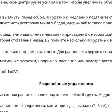
ена, сконцентрируйте усилия на том, чтобы увеличить объ
 вытянуты перед собой, аккуратно и медленно подтяните сто
рягите четырехглавую мышцу бедра, удерживайте такое поло
еч, медленно выполните несколько приседаний с небольшо
вторая отставлена назад. Выполните несколько аккуратных 
несколько подъемов на носки. Для равновесия держитесь за 
вматичные нагрузки, например, плавание или велотренажер
тапам
Разрешённые упражнения
ассивная растяжка, валик под колено, лёгкий груз на бедро
апряжение квадрицепса, мини-приседы, выпады (2–3 см), 
оски