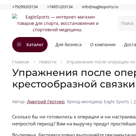
+79299203134
+74951203134
info@eaglesports.ru
Каталог
Для бизнеса
О компании
Доста
Главная
Новости
Упражнения после операции по 
Упражнения после опе
крестообразной связки
Автор:
Дмитрий Гертнер
, бренд-менеджер Eagle Sports | 
Сколько бы ни готовились к операции и ни настраивал
непростой период? Вам на выручку придут простейши
Во-первых, беспрекословно выполняйте рекомендации