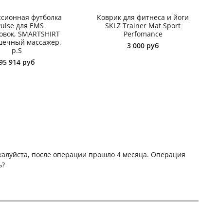
сионная футболка
Коврик для фитнеса и йоги
Pulse для EMS
SKLZ Trainer Mat Sport
овок, SMARTSHIRT
Perfomance
шечный массажер,
3 000 руб
р.S
95 914 руб
алуйста, после операции прошло 4 месяца. Операция
ь?