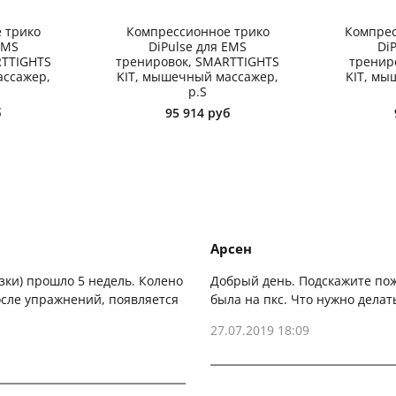
 трико
Компрессионное трико
Компрес
EMS
DiPulse для EMS
Di
RTTIGHTS
тренировок, SMARTTIGHTS
тренир
ассажер,
KIT, мышечный массажер,
KIT, мы
р.S
б
95 914 руб
Арсен
язки) прошло 5 недель. Колено
Добрый день. Подскажите пож
После упражнений, появляется
была на пкс. Что нужно делат
27.07.2019 18:09