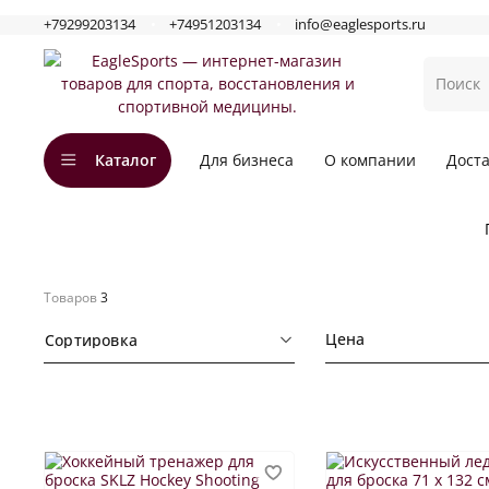
+79299203134
+74951203134
info@eaglesports.ru
Каталог
Для бизнеса
О компании
Доста
Товаров
3
Цена
Сортировка