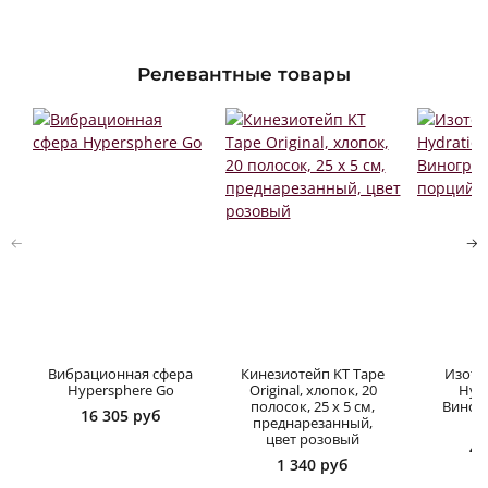
Релевантные товары
Вибрационная сфера
Кинезиотейп KT Tape
Изотон
Hypersphere Go
Original, хлопок, 20
Hydr
полосок, 25 х 5 см,
Виногр
16 305 руб
преднарезанный,
п
цвет розовый
4 
1 340 руб