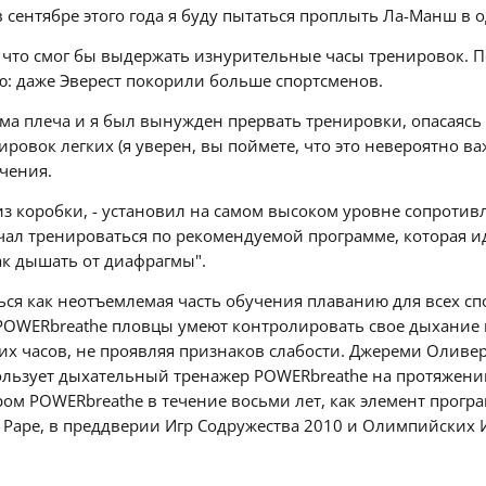
 сентябре этого года я буду пытаться проплыть Ла-Манш в 
 что смог бы выдержать изнурительные часы тренировок. Пе
ю: даже Эверест покорили больше спортсменов.
ма плеча и я был вынужден прервать тренировки, опасаясь
ровок легких (я уверен, вы поймете, что это невероятно в
чения.
р из коробки, - установил на самом высоком уровне сопроти
ачал тренироваться по рекомендуемой программе, которая ид
ак дышать от диафрагмы".
 как неотъемлемая часть обучения плаванию для всех спорт
 POWERbreathe пловцы умеют контролировать свое дыхание
их часов, не проявляя признаков слабости. Джереми Оливе
льзует дыхательный тренажер POWERbreathe на протяжении 
 POWERbreathe в течение восьми лет, как элемент программ
eine Pape, в преддверии Игр Содружества 2010 и Олимпийских 