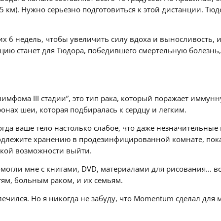
35 км). Нужно серьезно подготовиться к этой дистанции. 
их 6 недель, чтобы увеличить силу вдоха и выносливость, 
ию станет для Тюдора, победившего смертельную болезнь, 
лимфома III стадии”, это тип рака, который поражает иммунн
ронах шеи, которая подбиралась к сердцу и легким.
гда ваше тело настолько слабое, что даже незначительны
, подлежите хранению в продезинфицированной комнате, по
какой возможности выйти.
огли мне с книгами, DVD, материалами для рисования... вс
ям, больным раком, и их семьям.
вылечился. Но я никогда не забуду, что Momentum сделал для 