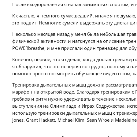
После выздоровления я начал заниматься спортом, и в
К счастью, я немного сумасшедший, иначе я не думаю,
это подвиг. Немногие сумели выдержать эту дистанци
Несколько месяцев назад у меня была небольшая трав
физической активности и наткнулся на описание трени
POWERbreathe, и мне прислали один тренажер для обу
Конечно, первое, что я сделал, когда достал тренаже
я обнаружил, что это невероятно трудно, поэтому я н
помогло просто посмотреть обучающее видео о том, к
Тренировка дыхательных мышц должна рассматриваться
марафон на открытой воде. Благодаря тренировкам с
гребков и ритм нужно удерживать в течение нескольк
выступления на Олимпиаде и Играх Содружества, испо
использую тренировки дыхательных мышц с тренажером
Jones, Grant Hackett, Michael Klim, Sean Wroe и Madel