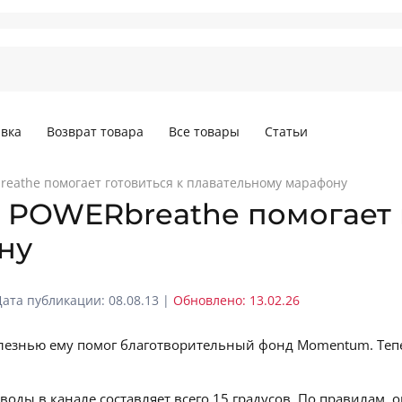
вка
Возврат товара
Все товары
Статьи
eathe помогает готовиться к плавательному марафону
POWERbreathe помогает г
ну
Дата публикации: 08.08.13 |
Обновлено: 13.02.26
олезнью ему помог благотворительный фонд Momentum. Те
 воды в канале составляет всего 15 градусов. По правилам,