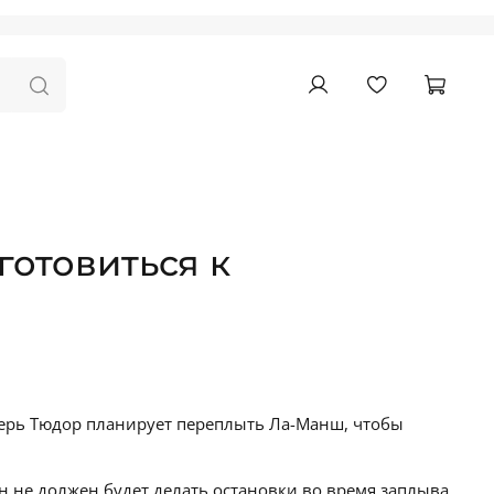
отовиться к
перь Тюдор планирует переплыть Ла-Манш, чтобы
 он не должен будет делать остановки во время заплыва