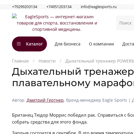
+79299203134
+74951203134
info@eaglesports.ru
Каталог
Для бизнеса
О компании
Доста
Главная
Новости
Дыхательный тренажер POWERbr
Дыхательный тренажер 
плавательному марафо
Автор:
Дмитрий Гертнер
, бренд-менеджер Eagle Sports | 
Британец Тюдор Моррис победил рак. Справиться с б
собрать средства для этого фонда.
Заплыв состоится в сентябре. В это время температура