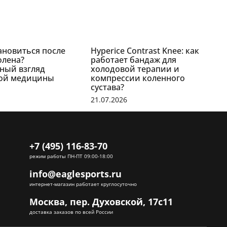
ановиться после
Hyperice Contrast Knee: как
H
олена?
работает бандаж для
ч
ный взгляд
холодовой терапии и
к
ой медицины
компрессии коленного
п
сустава?
р
21.07.2026
2
+7 (495) 116-83-70
режим работы ПН-ПТ 09:00-18:00
info@eaglesports.ru
интернет-магазин работает круглосуточно
Москва, пер. Духовской, 17с11
доставка заказов по всей России