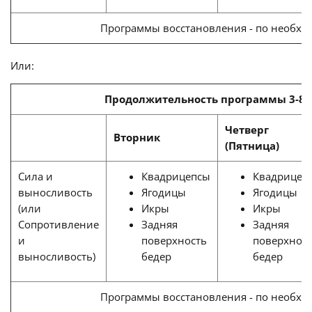
Программы восстановления - по необхо
Или:
Продолжительность программы 3-8 
Четверг
Вторник
(Пятница)
Сила и
Квадрицепсы
Квадрицеп
выносливость
Ягодицы
Ягодицы
(или
Икры
Икры
Сопротивление
Задняя
Задняя
и
поверхность
поверхнос
выносливость)
бедер
бедер
Программы восстановления - по необхо