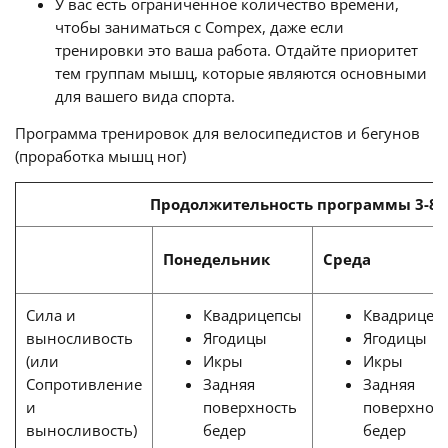
У вас есть ограниченное количество времени,
чтобы заниматься с Compex, даже если
тренировки это ваша работа. Отдайте приоритет
тем группам мышц, которые являются основными
для вашего вида спорта.
Программа тренировок для велосипедистов и бегунов
(проработка мышц ног)
Продолжительность программы 3-8 
Понедельник
Среда
Сила и
Квадрицепсы
Квадрицеп
выносливость
Ягодицы
Ягодицы
(или
Икры
Икры
Сопротивление
Задняя
Задняя
и
поверхность
поверхнос
выносливость)
бедер
бедер